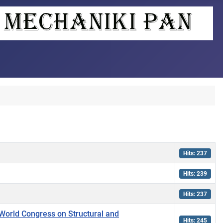
Hits: 237
Hits: 239
Hits: 237
 World Congress on Structural and
Hits: 245