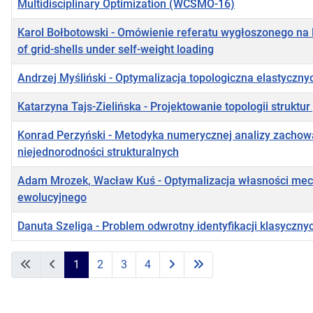
Multidisciplinary Optimization (WCSMO-16)
Karol Bołbotowski - Omówienie referatu wygłoszonego na K
of grid-shells under self-weight loading
Andrzej Myśliński - Optymalizacja topologiczna elastycz
Katarzyna Tajs-Zielińska - Projektowanie topologii strukt
Konrad Perzyński - Metodyka numerycznej analizy zachowa
niejednorodności strukturalnych
Adam Mrozek, Wacław Kuś - Optymalizacja własności mech
ewolucyjnego
Danuta Szeliga - Problem odwrotny identyfikacji klasycz
Articles
1
2
3
4