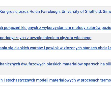
ongresie przez Helen Fairclough, University of Sheffield: Si
nych połączeń klejonych z wykorzystaniem metody zbiorów poz
ur periodycznych z uwzględnieniem ciężaru własnego
nia się cienkich warstw i powłok w złożonych stanach obciąż
anicznych dwufazowych płaskich materiałów opartych na sil
nych i stochastycznych modeli materiałowych w procesach ter