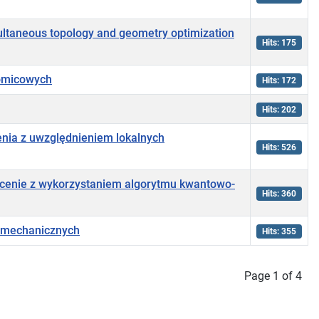
multaneous topology and geometry optimization
Hits: 175
iomicowych
Hits: 172
Hits: 202
enia z uwzględnieniem lokalnych
Hits: 526
icenie z wykorzystaniem algorytmu kwantowo-
Hits: 360
momechanicznych
Hits: 355
Page 1 of 4